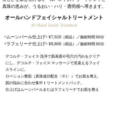
真珠の恵みが、うるおい・ハリ・透明感へ導きます。
オールハンドフェイシャルトリートメント
All Hand Facial Treatment
<ムーンパール仕上げ> ¥7,920
60
（税込）／施術時間
分
<ラフェリーナ仕上げ> ¥8,800
60
（税込）／施術時間
分
デコルテ・フェイス 洗浄で肌表面や毛穴の汚れをクリア
にし、デコルテ・フェイス マッサージで見違えるフェイ
スラインに。
ローション整肌（真珠成分配合〈※1〉）でお肌を整え、
肌の悩みに合わせ集中トリートメントパック。
仕上げはムーンパールまたはラフェリーナでお肌を整え
ます。
集中トリートメントパック